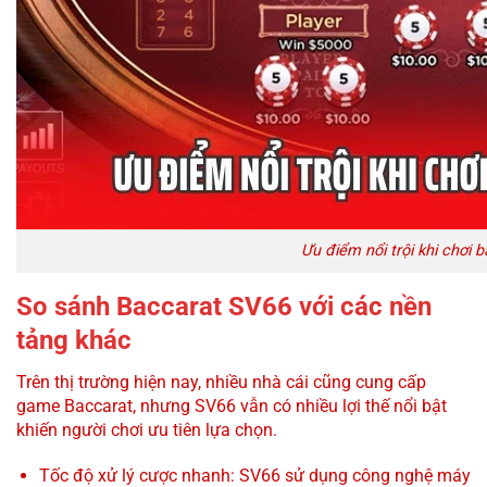
Ưu điểm nổi trội khi chơi 
So sánh Baccarat SV66 với các nền
tảng khác
Trên thị trường hiện nay, nhiều nhà cái cũng cung cấp
game Baccarat, nhưng SV66 vẫn có nhiều lợi thế nổi bật
khiến người chơi ưu tiên lựa chọn.
Tốc độ xử lý cược nhanh: SV66 sử dụng công nghệ máy