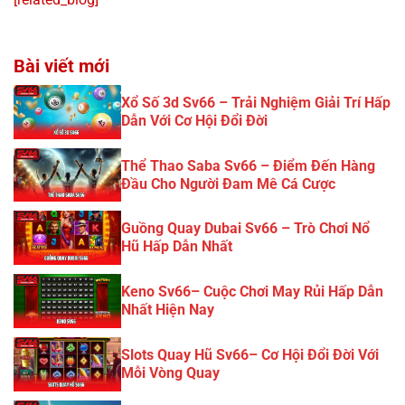
Bài viết mới
Xổ Số 3d Sv66 – Trải Nghiệm Giải Trí Hấp
Dẫn Với Cơ Hội Đổi Đời
Thể Thao Saba Sv66 – Điểm Đến Hàng
Đầu Cho Người Đam Mê Cá Cược
Guồng Quay Dubai Sv66 – Trò Chơi Nổ
Hũ Hấp Dẫn Nhất
Keno Sv66– Cuộc Chơi May Rủi Hấp Dẫn
Nhất Hiện Nay
Slots Quay Hũ Sv66– Cơ Hội Đổi Đời Với
Mỗi Vòng Quay