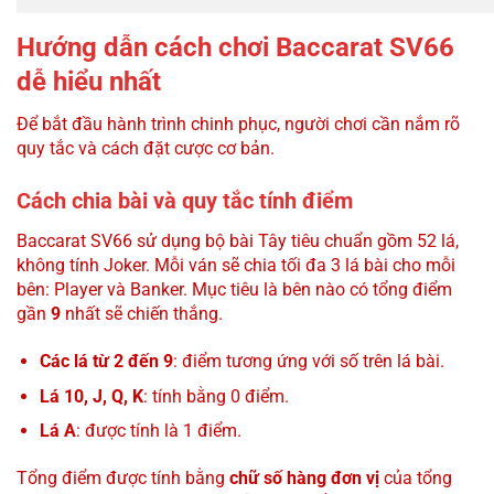
Hướng dẫn cách chơi Baccarat SV66
dễ hiểu nhất
Để bắt đầu hành trình chinh phục, người chơi cần nắm rõ
quy tắc và cách đặt cược cơ bản.
Cách chia bài và quy tắc tính điểm
Baccarat SV66 sử dụng bộ bài Tây tiêu chuẩn gồm 52 lá,
không tính Joker. Mỗi ván sẽ chia tối đa 3 lá bài cho mỗi
bên: Player và Banker. Mục tiêu là bên nào có tổng điểm
gần
9
nhất sẽ chiến thắng.
Các lá từ 2 đến 9
: điểm tương ứng với số trên lá bài.
Lá 10, J, Q, K
: tính bằng 0 điểm.
Lá A
: được tính là 1 điểm.
Tổng điểm được tính bằng
chữ số hàng đơn vị
của tổng