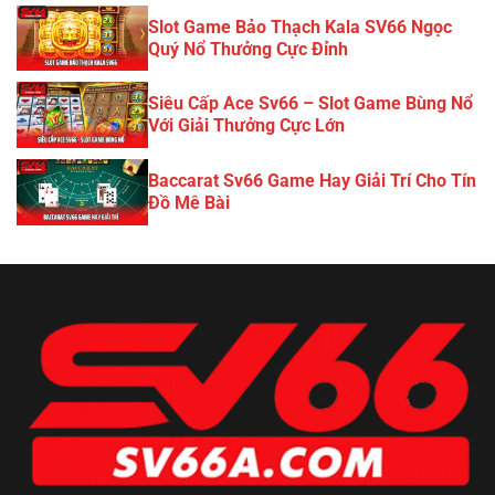
Slot Game Bảo Thạch Kala SV66 Ngọc
Quý Nổ Thưởng Cực Đỉnh
Siêu Cấp Ace Sv66 – Slot Game Bùng Nổ
Với Giải Thưởng Cực Lớn
Baccarat Sv66 Game Hay Giải Trí Cho Tín
Đồ Mê Bài