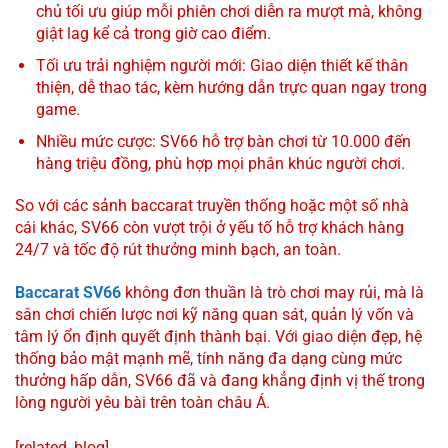
chủ tối ưu giúp mỗi phiên chơi diễn ra mượt mà, không
giật lag kể cả trong giờ cao điểm.
Tối ưu trải nghiệm người mới: Giao diện thiết kế thân
thiện, dễ thao tác, kèm hướng dẫn trực quan ngay trong
game.
Nhiều mức cược: SV66 hỗ trợ bàn chơi từ 10.000 đến
hàng triệu đồng, phù hợp mọi phân khúc người chơi.
So với các sảnh baccarat truyền thống hoặc một số nhà
cái khác, SV66 còn vượt trội ở yếu tố hỗ trợ khách hàng
24/7 và tốc độ rút thưởng minh bạch, an toàn.
Baccarat SV66
không đơn thuần là trò chơi may rủi, mà là
sân chơi chiến lược nơi kỹ năng quan sát, quản lý vốn và
tâm lý ổn định quyết định thành bại. Với giao diện đẹp, hệ
thống bảo mật mạnh mẽ, tính năng đa dạng cùng mức
thưởng hấp dẫn, SV66 đã và đang khẳng định vị thế trong
lòng người yêu bài trên toàn châu Á.
[related_blog]