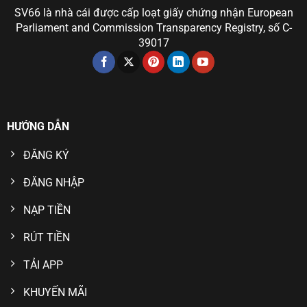
SV66 là nhà cái được cấp loạt giấy chứng nhận European
Parliament and Commission Transparency Registry, số C-
39017
HƯỚNG DẪN
ĐĂNG KÝ
ĐĂNG NHẬP
NẠP TIỀN
RÚT TIỀN
TẢI APP
KHUYẾN MÃI