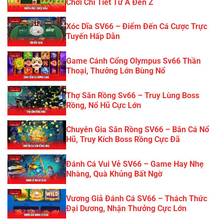
Chơi Chi Tiết Từ A Đến Z
Xóc Dĩa SV66 – Điểm Đến Cá Cược Trực
Tuyến Hấp Dẫn
Game Cánh Cổng Olympus Sv66 Thần
Thoại, Thưởng Lớn Bùng Nổ
Thợ Săn Rồng Sv66 – Truy Lùng Boss
Rồng, Nổ Hũ Cực Lớn
Chuyên Gia Săn Rồng SV66 – Bắn Cá Nổ
Hũ, Truy Kích Boss Rồng Cực Đã
Đánh Cá Vui Vẻ SV66 – Game Hay Nhẹ
Nhàng, Quà Khủng Bất Ngờ
Vương Giả Đánh Cá SV66 – Thách Thức
Đại Dương, Nhận Thưởng Cực Lớn