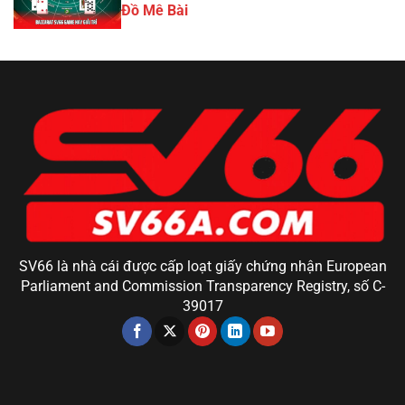
Đồ Mê Bài
SV66 là nhà cái được cấp loạt giấy chứng nhận European
Parliament and Commission Transparency Registry, số C-
39017