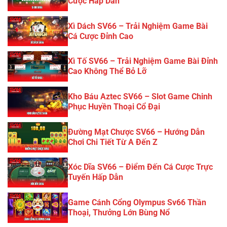
Cược Hấp Dẫn
Xì Dách SV66 – Trải Nghiệm Game Bài
Cá Cược Đỉnh Cao
Xì Tố SV66 – Trải Nghiệm Game Bài Đỉnh
Cao Không Thể Bỏ Lỡ
Kho Báu Aztec SV66 – Slot Game Chinh
Phục Huyền Thoại Cổ Đại
Đường Mạt Chược SV66 – Hướng Dẫn
Chơi Chi Tiết Từ A Đến Z
Xóc Dĩa SV66 – Điểm Đến Cá Cược Trực
Tuyến Hấp Dẫn
Game Cánh Cổng Olympus Sv66 Thần
Thoại, Thưởng Lớn Bùng Nổ