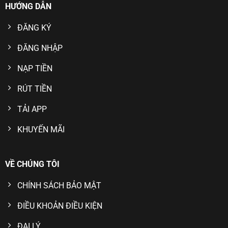
HƯỚNG DẪN
ĐĂNG KÝ
ĐĂNG NHẬP
NẠP TIỀN
RÚT TIỀN
TẢI APP
KHUYẾN MÃI
VỀ CHÚNG TÔI
CHÍNH SÁCH BẢO MẬT
ĐIỀU KHOẢN ĐIỀU KIỆN
ĐẠI LÝ