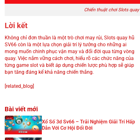
Chiến thuật chơi Slots qua
Lời kết
Không chỉ đơn thuần là một trò chơi may rủi, Slots quay hũ
SV66 còn là một lựa chọn giải trí lý tưởng cho những ai
mong muốn chinh phục vận may và đổi đời qua từng vòng
quay. Việc nắm vững cách chơi, hiểu rõ các chức năng của
từng game slot và biết áp dụng chiến lược phù hợp sẽ giúp
bạn tăng đáng kể khả năng chiến thắng.
[related_blog]
Bài viết mới
Xổ Số 3d Sv66 – Trải Nghiệm Giải Trí Hấp
Dẫn Với Cơ Hội Đổi Đời