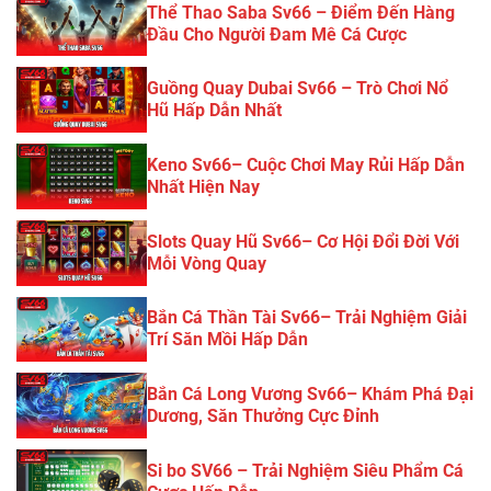
Thể Thao Saba Sv66 – Điểm Đến Hàng
Đầu Cho Người Đam Mê Cá Cược
Guồng Quay Dubai Sv66 – Trò Chơi Nổ
Hũ Hấp Dẫn Nhất
Keno Sv66– Cuộc Chơi May Rủi Hấp Dẫn
Nhất Hiện Nay
Slots Quay Hũ Sv66– Cơ Hội Đổi Đời Với
Mỗi Vòng Quay
Bắn Cá Thần Tài Sv66– Trải Nghiệm Giải
Trí Săn Mồi Hấp Dẫn
Bắn Cá Long Vương Sv66– Khám Phá Đại
Dương, Săn Thưởng Cực Đỉnh
Si bo SV66 – Trải Nghiệm Siêu Phẩm Cá