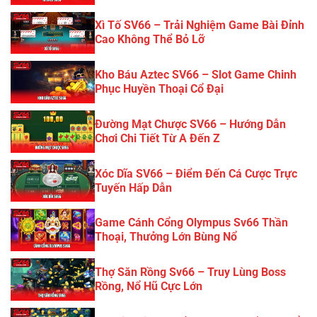
Xì Tố SV66 – Trải Nghiệm Game Bài Đỉnh
Cao Không Thể Bỏ Lỡ
Kho Báu Aztec SV66 – Slot Game Chinh
Phục Huyền Thoại Cổ Đại
Đường Mạt Chược SV66 – Hướng Dẫn
Chơi Chi Tiết Từ A Đến Z
Xóc Dĩa SV66 – Điểm Đến Cá Cược Trực
Tuyến Hấp Dẫn
Game Cánh Cổng Olympus Sv66 Thần
Thoại, Thưởng Lớn Bùng Nổ
Thợ Săn Rồng Sv66 – Truy Lùng Boss
Rồng, Nổ Hũ Cực Lớn