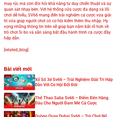
may rủi, mà còn đòi hỏi khả năng tư duy chiến thuật và sự
quan sát nhạy bén. Với hệ thống cửa cược đa dạng và lối
chơi dễ hiểu, SV66 mang đến trải nghiệm cá cược vừa giải
trí vừa giúp người chơi có cơ hội kiếm thêm thu nhập. Hy
vọng những thông tin trên sẽ giúp bạn nắm bắt rõ hơn về
trò chơi Si bo và sẵn sàng bắt đầu hành trình cá cược đầy
hấp dẫn.
[related_blog]
Bài viết mới
Xổ Số 3d Sv66 – Trải Nghiệm Giải Trí Hấp
Dẫn Với Cơ Hội Đổi Đời
Thể Thao Saba Sv66 – Điểm Đến Hàng
Đầu Cho Người Đam Mê Cá Cược
Guồng Quay Dubai Sv66 – Trò Chơi Nổ