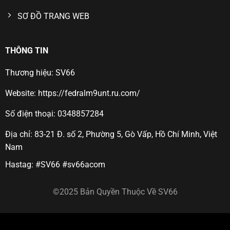
SƠ ĐỒ TRANG WEB
THÔNG TIN
Thương hiệu: SV66
Website: https://fedralm9unt.ru.com/
Số điện thoại: 0348857284
Địa chỉ: 83-21 Đ. số 2, Phường 5, Gò Vấp, Hồ Chí Minh, Việt
Nam
Hastag: #SV66 #sv66acom
©2025 Bản Quyền Thuộc Về SV66