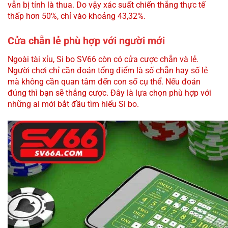
vẫn bị tính là thua. Do vậy xác suất chiến thắng thực tế
thấp hơn 50%, chỉ vào khoảng 43,32%.
Cửa chẵn lẻ phù hợp với người mới
Ngoài tài xỉu, Si bo SV66 còn có cửa cược chẵn và lẻ.
Người chơi chỉ cần đoán tổng điểm là số chẵn hay số lẻ
mà không cần quan tâm đến con số cụ thể. Nếu đoán
đúng thì bạn sẽ thắng cược. Đây là lựa chọn phù hợp với
những ai mới bắt đầu tìm hiểu Si bo.