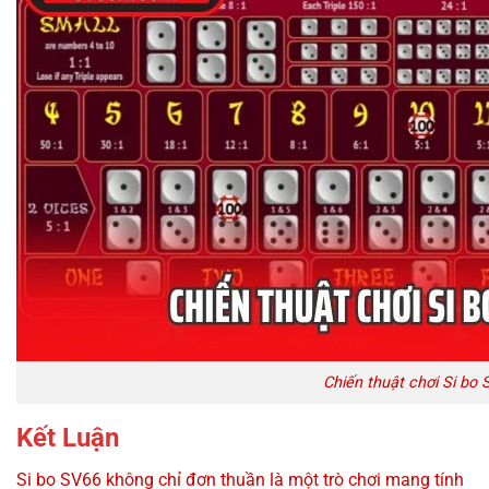
Chiến thuật chơi Si bo
Kết Luận
Si bo SV66 không chỉ đơn thuần là một trò chơi mang tính