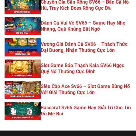
Chuyên Gia Săn Rồng SV66 – Bắn Cá Nổ
Hũ, Truy Kích Boss Rồng Cực Đã
Đánh Cá Vui Vẻ SV66 – Game Hay Nhẹ
Nhàng, Quà Khủng Bất Ngờ
Vương Giả Đánh Cá SV66 – Thách Thức
Đại Dương, Nhận Thưởng Cực Lớn
Slot Game Bảo Thạch Kala SV66 Ngọc
Quý Nổ Thưởng Cực Đỉnh
Siêu Cấp Ace Sv66 – Slot Game Bùng Nổ
Với Giải Thưởng Cực Lớn
Baccarat Sv66 Game Hay Giải Trí Cho Tín
Đồ Mê Bài