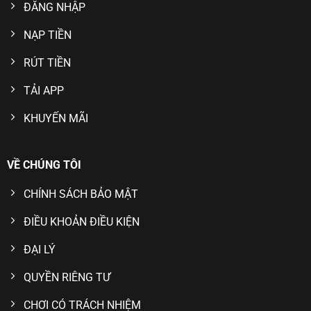
ĐĂNG NHẬP
NẠP TIỀN
RÚT TIỀN
TẢI APP
KHUYẾN MÃI
VỀ CHÚNG TÔI
CHÍNH SÁCH BẢO MẬT
ĐIỀU KHOẢN ĐIỀU KIỆN
ĐẠI LÝ
QUYỀN RIÊNG TƯ
CHƠI CÓ TRÁCH NHIỆM