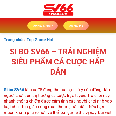
Bỏ
qua
nội
dung
ĐĂNG NHẬP
ĐĂNG KÝ
Trang chủ
»
Top Game Hot
SI BO SV66 – TRẢI NGHIỆM
SIÊU PHẨM CÁ CƯỢC HẤP
DẪN
Si bo SV66
là chủ đề đang thu hút sự chú ý của đông đảo
người chơi trên thị trường cá cược trực tuyến. Trò chơi này
nhanh chóng chiếm được cảm tình của người chơi nhờ vào
luật chơi đơn giản cùng mức thưởng hấp dẫn. Nếu bạn
muốn khám phá rõ hơn về thể loại game thú vị này, bài viết