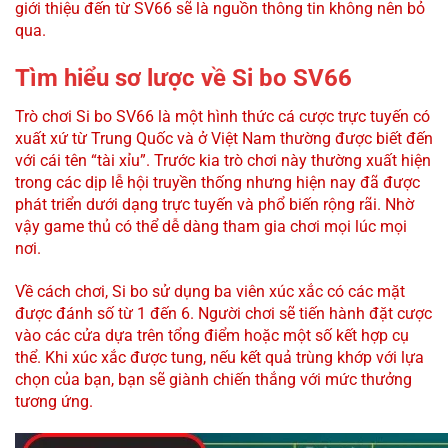
giới thiệu đến từ SV66 sẽ là nguồn thông tin không nên bỏ
qua.
Tìm hiểu sơ lược về Si bo SV66
Trò chơi Si bo SV66 là một hình thức cá cược trực tuyến có
xuất xứ từ Trung Quốc và ở Việt Nam thường được biết đến
với cái tên “tài xỉu”. Trước kia trò chơi này thường xuất hiện
trong các dịp lễ hội truyền thống nhưng hiện nay đã được
phát triển dưới dạng trực tuyến và phổ biến rộng rãi. Nhờ
vậy game thủ có thể dễ dàng tham gia chơi mọi lúc mọi
nơi.
Về cách chơi, Si bo sử dụng ba viên xúc xắc có các mặt
được đánh số từ 1 đến 6. Người chơi sẽ tiến hành đặt cược
vào các cửa dựa trên tổng điểm hoặc một số kết hợp cụ
thể. Khi xúc xắc được tung, nếu kết quả trùng khớp với lựa
chọn của bạn, bạn sẽ giành chiến thắng với mức thưởng
tương ứng.