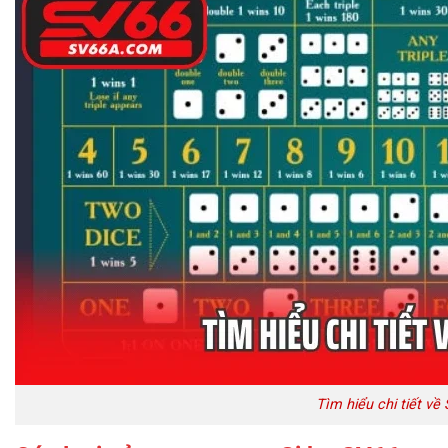
Tìm hiểu chi tiết về