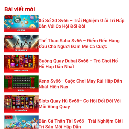
Bài viết mới
Xổ Số 3d Sv66 – Trải Nghiệm Giải Trí Hấp
Dẫn Với Cơ Hội Đổi Đời
Thể Thao Saba Sv66 – Điểm Đến Hàng
Đầu Cho Người Đam Mê Cá Cược
Guồng Quay Dubai Sv66 – Trò Chơi Nổ
Hũ Hấp Dẫn Nhất
Keno Sv66– Cuộc Chơi May Rủi Hấp Dẫn
Nhất Hiện Nay
Slots Quay Hũ Sv66– Cơ Hội Đổi Đời Với
Mỗi Vòng Quay
Bắn Cá Thần Tài Sv66– Trải Nghiệm Giải
Trí Săn Mồi Hấp Dẫn