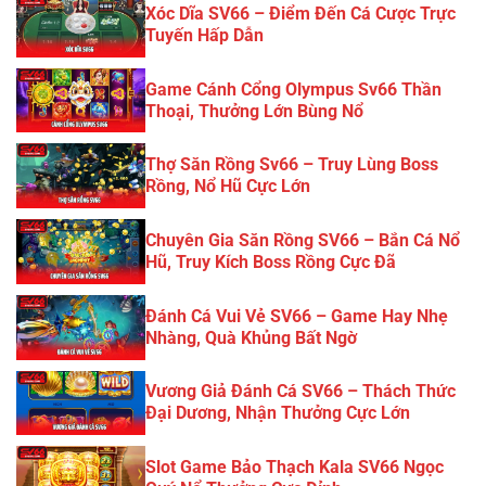
Xóc Dĩa SV66 – Điểm Đến Cá Cược Trực
Tuyến Hấp Dẫn
Game Cánh Cổng Olympus Sv66 Thần
Thoại, Thưởng Lớn Bùng Nổ
Thợ Săn Rồng Sv66 – Truy Lùng Boss
Rồng, Nổ Hũ Cực Lớn
Chuyên Gia Săn Rồng SV66 – Bắn Cá Nổ
Hũ, Truy Kích Boss Rồng Cực Đã
Đánh Cá Vui Vẻ SV66 – Game Hay Nhẹ
Nhàng, Quà Khủng Bất Ngờ
Vương Giả Đánh Cá SV66 – Thách Thức
Đại Dương, Nhận Thưởng Cực Lớn
Slot Game Bảo Thạch Kala SV66 Ngọc