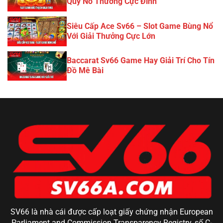
Quý Nổ Thưởng Cực Đỉnh
Siêu Cấp Ace Sv66 – Slot Game Bùng Nổ
Với Giải Thưởng Cực Lớn
Baccarat Sv66 Game Hay Giải Trí Cho Tín
Đồ Mê Bài
SV66 là nhà cái được cấp loạt giấy chứng nhận European
Parliament and Commission Transparency Registry, số C-