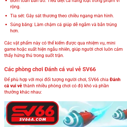
Bom toàn bản đồ: Tiêu diệt cá hàng loạt trong phạm vi
rộng.
Tia sét: Gây sát thương theo chiều ngang màn hình.
Súng băng: Làm chậm cá giúp dễ ngắm và bắn trúng
hơn.
Các vật phẩm này có thể kiếm được qua nhiệm vụ, mini
game hoặc xuất hiện ngẫu nhiên, giúp người chơi luôn cảm
thấy hứng thú trong suốt trận.
Các phòng chơi Đánh cá vui vẻ SV66
Để phù hợp với mọi đối tượng người chơi, SV66 chia
Đánh
cá vui vẻ
thành nhiều phòng chơi có độ khó và phần
thưởng khác nhau: