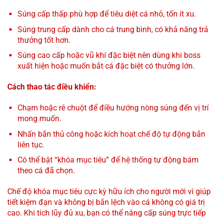
Súng cấp thấp phù hợp để tiêu diệt cá nhỏ, tốn ít xu.
Súng trung cấp dành cho cá trung bình, có khả năng trả
thưởng tốt hơn.
Súng cao cấp hoặc vũ khí đặc biệt nên dùng khi boss
xuất hiện hoặc muốn bắt cá đặc biệt có thưởng lớn.
Cách thao tác điều khiển:
Chạm hoặc rê chuột để điều hướng nòng súng đến vị trí
mong muốn.
Nhấn bắn thủ công hoặc kích hoạt chế độ tự động bắn
liên tục.
Có thể bật “khóa mục tiêu” để hệ thống tự động bám
theo cá đã chọn.
Chế độ khóa mục tiêu cực kỳ hữu ích cho người mới vì giúp
tiết kiệm đạn và không bị bắn lệch vào cá không có giá trị
cao. Khi tích lũy đủ xu, bạn có thể nâng cấp súng trực tiếp