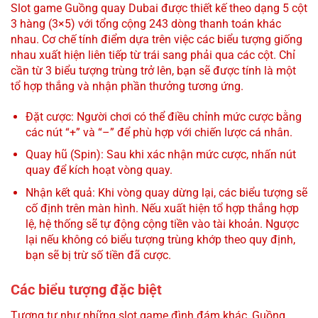
Slot game Guồng quay Dubai được thiết kế theo dạng 5 cột
3 hàng (3×5) với tổng cộng 243 dòng thanh toán khác
nhau. Cơ chế tính điểm dựa trên việc các biểu tượng giống
nhau xuất hiện liên tiếp từ trái sang phải qua các cột. Chỉ
cần từ 3 biểu tượng trùng trở lên, bạn sẽ được tính là một
tổ hợp thắng và nhận phần thưởng tương ứng.
Đặt cược: Người chơi có thể điều chỉnh mức cược bằng
các nút “+” và “–” để phù hợp với chiến lược cá nhân.
Quay hũ (Spin): Sau khi xác nhận mức cược, nhấn nút
quay để kích hoạt vòng quay.
Nhận kết quả: Khi vòng quay dừng lại, các biểu tượng sẽ
cố định trên màn hình. Nếu xuất hiện tổ hợp thắng hợp
lệ, hệ thống sẽ tự động cộng tiền vào tài khoản. Ngược
lại nếu không có biểu tượng trùng khớp theo quy định,
bạn sẽ bị trừ số tiền đã cược.
Các biểu tượng đặc biệt
Tương tự như những slot game đình đám khác, Guồng