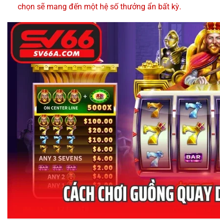
chọn sẽ mang đến một hệ số thưởng ẩn bất kỳ.