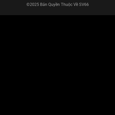
©2025 Bản Quyền Thuộc Về SV66