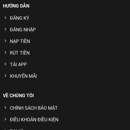
HƯỚNG DẪN
ĐĂNG KÝ
ĐĂNG NHẬP
NẠP TIỀN
RÚT TIỀN
TẢI APP
KHUYẾN MÃI
VỀ CHÚNG TÔI
CHÍNH SÁCH BẢO MẬT
ĐIỀU KHOẢN ĐIỀU KIỆN