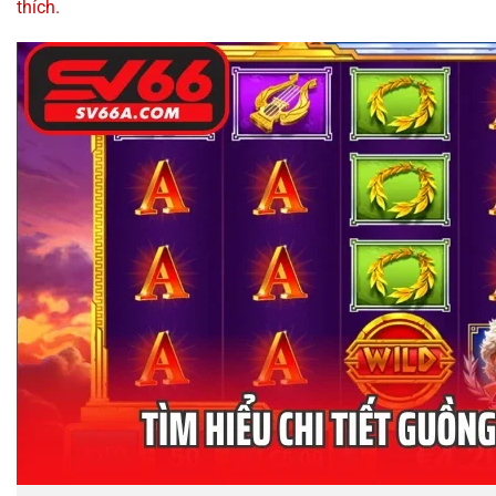
thích.