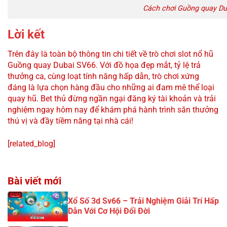
Cách chơi Guồng quay Du
Lời kết
Trên đây là toàn bộ thông tin chi tiết về trò chơi slot nổ hũ
Guồng quay Dubai SV66. Với đồ họa đẹp mắt, tỷ lệ trả
thưởng ca, cùng loạt tính năng hấp dẫn, trò chơi xứng
đáng là lựa chọn hàng đầu cho những ai đam mê thể loại
quay hũ. Bet thủ đừng ngần ngại đăng ký tài khoản và trải
nghiệm ngay hôm nay để khám phá hành trình săn thưởng
thú vị và đầy tiềm năng tại nhà cái!
[related_blog]
Bài viết mới
Xổ Số 3d Sv66 – Trải Nghiệm Giải Trí Hấp
Dẫn Với Cơ Hội Đổi Đời