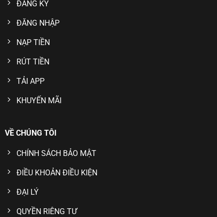
ĐĂNG KÝ
ĐĂNG NHẬP
NẠP TIỀN
RÚT TIỀN
TẢI APP
KHUYẾN MÃI
VỀ CHÚNG TÔI
CHÍNH SÁCH BẢO MẬT
ĐIỀU KHOẢN ĐIỀU KIỆN
ĐẠI LÝ
QUYỀN RIÊNG TƯ