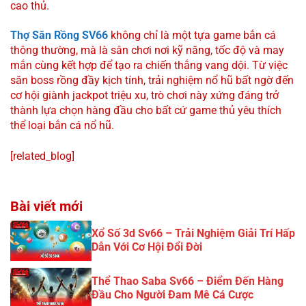
cao thủ.
Thợ Săn Rồng SV66
không chỉ là một tựa game bắn cá
thông thường, mà là sân chơi nơi kỹ năng, tốc độ và may
mắn cùng kết hợp để tạo ra chiến thắng vang dội. Từ việc
săn boss rồng đầy kịch tính, trải nghiệm nổ hũ bất ngờ đến
cơ hội giành jackpot triệu xu, trò chơi này xứng đáng trở
thành lựa chọn hàng đầu cho bất cứ game thủ yêu thích
thể loại bắn cá nổ hũ.
[related_blog]
Bài viết mới
Xổ Số 3d Sv66 – Trải Nghiệm Giải Trí Hấp
Dẫn Với Cơ Hội Đổi Đời
Thể Thao Saba Sv66 – Điểm Đến Hàng
Đầu Cho Người Đam Mê Cá Cược