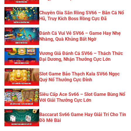
Chuyên Gia Săn Rồng SV66 – Bắn Cá Nổ
Hũ, Truy Kích Boss Rồng Cực Đã
Đánh Cá Vui Vẻ SV66 – Game Hay Nhẹ
Nhàng, Quà Khủng Bất Ngờ
Vương Giả Đánh Cá SV66 – Thách Thức
Đại Dương, Nhận Thưởng Cực Lớn
Slot Game Bảo Thạch Kala SV66 Ngọc
Quý Nổ Thưởng Cực Đỉnh
Siêu Cấp Ace Sv66 – Slot Game Bùng Nổ
Với Giải Thưởng Cực Lớn
Baccarat Sv66 Game Hay Giải Trí Cho Tín
Đồ Mê Bài