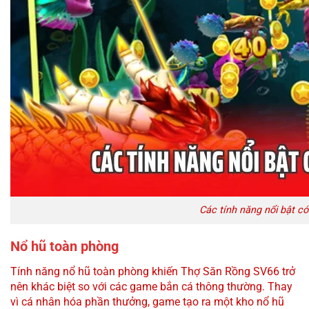
Các tính năng nổi bật có
Nổ hũ toàn phòng
Tính năng nổ hũ toàn phòng khiến Thợ Săn Rồng SV66 trở
nên khác biệt so với các game bắn cá thông thường. Thay
vì cá nhân hóa phần thưởng, game tạo ra một kho nổ hũ