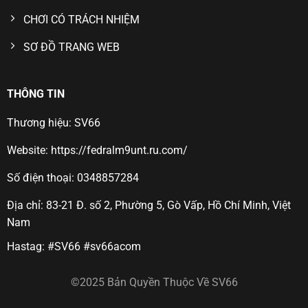
CHƠI CÓ TRÁCH NHIỆM
SƠ ĐỒ TRANG WEB
THÔNG TIN
Thương hiệu: SV66
Website: https://fedralm9unt.ru.com/
Số điện thoại: 0348857284
Địa chỉ: 83-21 Đ. số 2, Phường 5, Gò Vấp, Hồ Chí Minh, Việt
Nam
Hastag: #SV66 #sv66acom
©2025 Bản Quyền Thuộc Về SV66