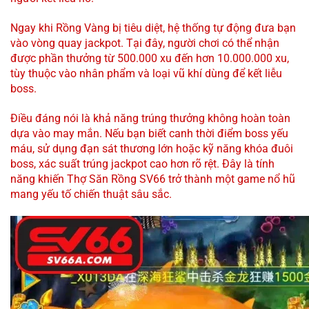
Ngay khi Rồng Vàng bị tiêu diệt, hệ thống tự động đưa bạn
vào vòng quay jackpot. Tại đây, người chơi có thể nhận
được phần thưởng từ 500.000 xu đến hơn 10.000.000 xu,
tùy thuộc vào nhân phẩm và loại vũ khí dùng để kết liễu
boss.
Điều đáng nói là khả năng trúng thưởng không hoàn toàn
dựa vào may mắn. Nếu bạn biết canh thời điểm boss yếu
máu, sử dụng đạn sát thương lớn hoặc kỹ năng khóa đuôi
boss, xác suất trúng jackpot cao hơn rõ rệt. Đây là tính
năng khiến Thợ Săn Rồng SV66 trở thành một game nổ hũ
mang yếu tố chiến thuật sâu sắc.